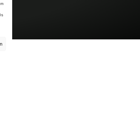
um
Ds
en