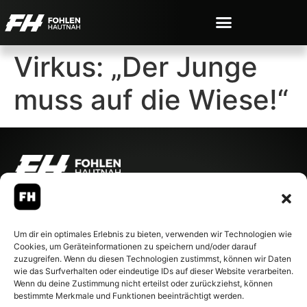
Virkus: „Der Junge
muss auf die Wiese!“
© 2007-2026 Fohlen-Hautnah.de
– Alle rechte vorbehalten.
Fohlen-Hautnah.de ist ein
Um dir ein optimales Erlebnis zu bieten, verwenden wir Technologien wie
offiziell eingetragenes Magazin
Cookies, um Geräteinformationen zu speichern und/oder darauf
bei der Deutschen
zuzugreifen. Wenn du diesen Technologien zustimmst, können wir Daten
Nationalbibliothek (ISSN 1868-
wie das Surfverhalten oder eindeutige IDs auf dieser Website verarbeiten.
8233). Nachdruck und
Wenn du deine Zustimmung nicht erteilst oder zurückziehst, können
Weiterverarbeitung, auch
bestimmte Merkmale und Funktionen beeinträchtigt werden.
auszugsweise, nur mit