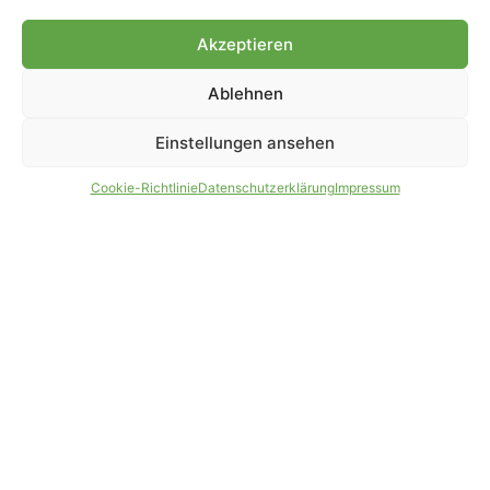
Genehmigung.
Akzeptieren
Ablehnen
IMPRESSUM
DATENSCHUTZ
Einstellungen ansehen
PARTNER WERDEN
AGB
Cookie-Richtlinie
Datenschutzerklärung
Impressum