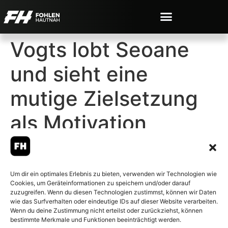
Vogts lobt Seoane
und sieht eine
mutige Zielsetzung
als Motivation
Um dir ein optimales Erlebnis zu bieten, verwenden wir Technologien wie
Cookies, um Geräteinformationen zu speichern und/oder darauf
© 2007-2026 Fohlen-Hautnah.de
zuzugreifen. Wenn du diesen Technologien zustimmst, können wir Daten
– Alle rechte vorbehalten.
wie das Surfverhalten oder eindeutige IDs auf dieser Website verarbeiten.
Wenn du deine Zustimmung nicht erteilst oder zurückziehst, können
Fohlen-Hautnah.de ist ein
bestimmte Merkmale und Funktionen beeinträchtigt werden.
offiziell eingetragenes Magazin