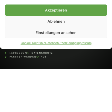
bei der Deutschen
Nationalbibliothek (ISSN 1868-
Akzeptieren
8233). Nachdruck und
Weiterverarbeitung, auch
Ablehnen
auszugsweise, nur mit
Genehmigung.
Einstellungen ansehen
Cookie-Richtlinie
Datenschutzerklärung
Impressum
IMPRESSUM
DATENSCHUTZ
PARTNER WERDEN
AGB