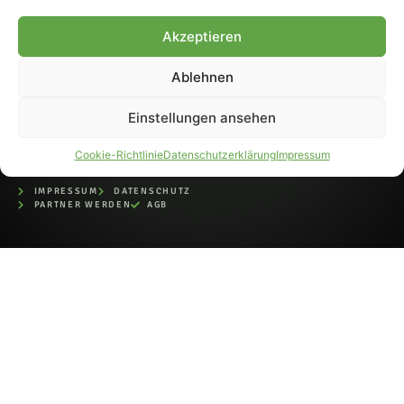
bei der Deutschen
Nationalbibliothek (ISSN 1868-
Akzeptieren
8233). Nachdruck und
Weiterverarbeitung, auch
Ablehnen
auszugsweise, nur mit
Genehmigung.
Einstellungen ansehen
Cookie-Richtlinie
Datenschutzerklärung
Impressum
IMPRESSUM
DATENSCHUTZ
PARTNER WERDEN
AGB