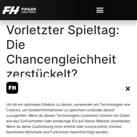
Vorletzter Spieltag:
Die
Chancengleichheit
zerstückelt?
Um dir ein optimales Erlebnis zu bieten, verwenden wir Technologien wie
Cookies, um Geräteinformationen zu speichern und/oder darauf
© 2007-2026 Fohlen-Hautnah.de
zuzugreifen. Wenn du diesen Technologien zustimmst, können wir Daten
– Alle rechte vorbehalten.
wie das Surfverhalten oder eindeutige IDs auf dieser Website verarbeiten.
Wenn du deine Zustimmung nicht erteilst oder zurückziehst, können
Fohlen-Hautnah.de ist ein
bestimmte Merkmale und Funktionen beeinträchtigt werden.
offiziell eingetragenes Magazin