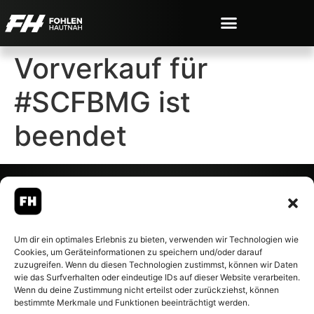
Vorverkauf für
#SCFBMG ist
beendet
© 2007-2026 Fohlen-Hautnah.de
Um dir ein optimales Erlebnis zu bieten, verwenden wir Technologien wie
– Alle rechte vorbehalten.
Cookies, um Geräteinformationen zu speichern und/oder darauf
Fohlen-Hautnah.de ist ein
zuzugreifen. Wenn du diesen Technologien zustimmst, können wir Daten
offiziell eingetragenes Magazin
wie das Surfverhalten oder eindeutige IDs auf dieser Website verarbeiten.
bei der Deutschen
Wenn du deine Zustimmung nicht erteilst oder zurückziehst, können
Nationalbibliothek (ISSN 1868-
bestimmte Merkmale und Funktionen beeinträchtigt werden.