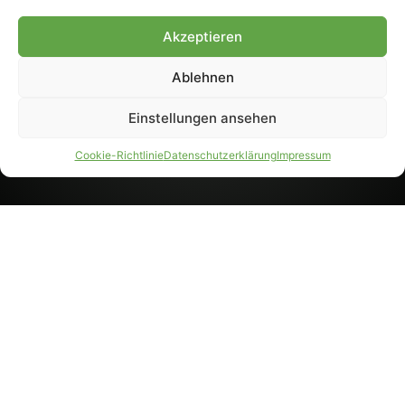
8233). Nachdruck und
Weiterverarbeitung, auch
Akzeptieren
auszugsweise, nur mit
Genehmigung.
Ablehnen
Einstellungen ansehen
IMPRESSUM
DATENSCHUTZ
Cookie-Richtlinie
Datenschutzerklärung
Impressum
PARTNER WERDEN
AGB