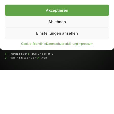
bei der Deutschen
Nationalbibliothek (ISSN 1868-
Akzeptieren
8233). Nachdruck und
Weiterverarbeitung, auch
Ablehnen
auszugsweise, nur mit
Genehmigung.
Einstellungen ansehen
Cookie-Richtlinie
Datenschutzerklärung
Impressum
IMPRESSUM
DATENSCHUTZ
PARTNER WERDEN
AGB