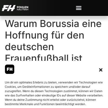
Warum Borussia eine
Hoffnung für den
deutschen
Frauenfußball ist
Um dir ein optimales Erlebnis zu bieten, verwenden wir Technologien wie
Cookies, um Geräteinformationen zu speichern und/oder darauf
© 2007-2026 Fohlen-Hautnah.de
zuzugreifen. Wenn du diesen Technologien zustimmst, können wir Daten
– Alle rechte vorbehalten.
wie das Surfverhalten oder eindeutige IDs auf dieser Website verarbeiten.
Wenn du deine Zustimmung nicht erteilst oder zurückziehst, können
Fohlen-Hautnah.de ist ein
bestimmte Merkmale und Funktionen beeinträchtigt werden.
offiziell eingetragenes Magazin