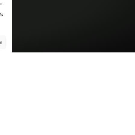
um
Ds
en