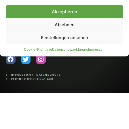
Fohlen-Hautnah.de ist ein
Akzeptieren
offiziell eingetragenes Magazin
bei der Deutschen
Nationalbibliothek (ISSN 1868-
Ablehnen
8233). Nachdruck und
Weiterverarbeitung, auch
Einstellungen ansehen
auszugsweise, nur mit
Genehmigung.
Cookie-Richtlinie
Datenschutzerklärung
Impressum
IMPRESSUM
DATENSCHUTZ
PARTNER WERDEN
AGB