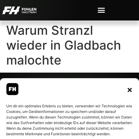
Warum Stranzl
wieder in Gladbach
malochte
© 2007-2026 Fohlen-Hautnah.de
Um dir ein optimales Erlebnis zu bieten, verwenden wir Technologien wie
– Alle rechte vorbehalten.
Cookies, um Geräteinformationen zu speichern und/oder darauf
Fohlen-Hautnah.de ist ein
zuzugreifen. Wenn du diesen Technologien zustimmst, können wir Daten
offiziell eingetragenes Magazin
wie das Surfverhalten oder eindeutige IDs auf dieser Website verarbeiten.
bei der Deutschen
Wenn du deine Zustimmung nicht erteilst oder zurückziehst, können
Nationalbibliothek (ISSN 1868-
bestimmte Merkmale und Funktionen beeinträchtigt werden.