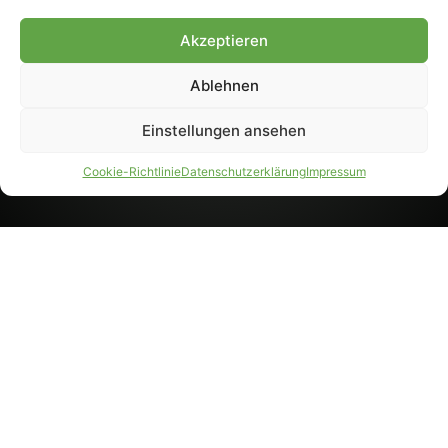
8233). Nachdruck und
Weiterverarbeitung, auch
Akzeptieren
auszugsweise, nur mit
Genehmigung.
Ablehnen
Einstellungen ansehen
IMPRESSUM
DATENSCHUTZ
Cookie-Richtlinie
Datenschutzerklärung
Impressum
PARTNER WERDEN
AGB