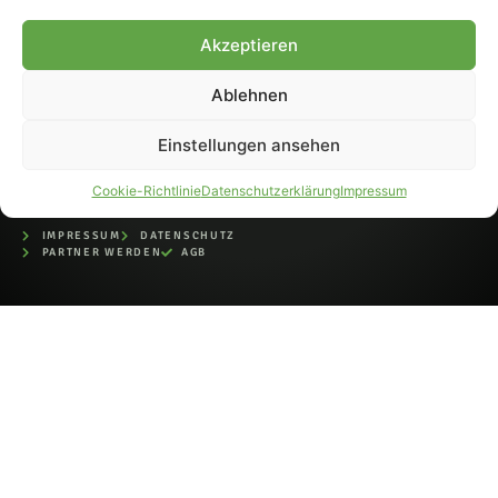
bei der Deutschen
Nationalbibliothek (ISSN 1868-
Akzeptieren
8233). Nachdruck und
Weiterverarbeitung, auch
Ablehnen
auszugsweise, nur mit
Genehmigung.
Einstellungen ansehen
Cookie-Richtlinie
Datenschutzerklärung
Impressum
IMPRESSUM
DATENSCHUTZ
PARTNER WERDEN
AGB