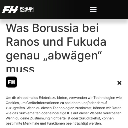
Was Borussia bei
Ranos und Fukuda
genau „abwägen“
muss
Um dir ein optimales Erlebnis zu bieten, verwenden wir Technologien wie
Cookies, um Geräteinformationen zu speichern und/oder darauf
© 2007-2026 Fohlen-Hautnah.de
zuzugreifen. Wenn du diesen Technologien zustimmst, können wir Daten
– Alle rechte vorbehalten.
wie das Surfverhalten oder eindeutige IDs auf dieser Website verarbeiten.
Wenn du deine Zustimmung nicht erteilst oder zurückziehst, können
Fohlen-Hautnah.de ist ein
bestimmte Merkmale und Funktionen beeinträchtigt werden.
offiziell eingetragenes Magazin