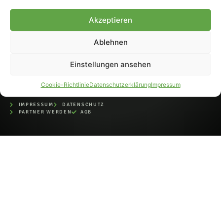
bei der Deutschen
Nationalbibliothek (ISSN 1868-
Akzeptieren
8233). Nachdruck und
Weiterverarbeitung, auch
Ablehnen
auszugsweise, nur mit
Genehmigung.
Einstellungen ansehen
Cookie-Richtlinie
Datenschutzerklärung
Impressum
IMPRESSUM
DATENSCHUTZ
PARTNER WERDEN
AGB