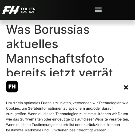
Was Borussias
aktuelles
Mannschaftsfoto
bereits jetzt verrät
Um dir ein optimales Erlebnis zu bieten, verwenden wir Technologien wie
Cookies, um Geräteinformationen zu speichern und/oder darauf
© 2007-2026 Fohlen-Hautnah.de
zuzugreifen. Wenn du diesen Technologien zustimmst, können wir Daten
– Alle rechte vorbehalten.
wie das Surfverhalten oder eindeutige IDs auf dieser Website verarbeiten.
Wenn du deine Zustimmung nicht erteilst oder zurückziehst, können
Fohlen-Hautnah.de ist ein
bestimmte Merkmale und Funktionen beeinträchtigt werden.
offiziell eingetragenes Magazin