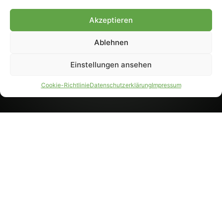
8233). Nachdruck und
Weiterverarbeitung, auch
Akzeptieren
auszugsweise, nur mit
Genehmigung.
Ablehnen
Einstellungen ansehen
IMPRESSUM
DATENSCHUTZ
Cookie-Richtlinie
Datenschutzerklärung
Impressum
PARTNER WERDEN
AGB