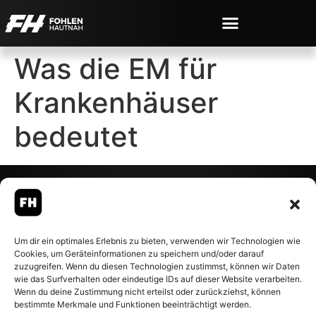
Was die EM für
Krankenhäuser
bedeutet
© 2007-2026 Fohlen-Hautnah.de
Um dir ein optimales Erlebnis zu bieten, verwenden wir Technologien wie
– Alle rechte vorbehalten.
Cookies, um Geräteinformationen zu speichern und/oder darauf
Fohlen-Hautnah.de ist ein
zuzugreifen. Wenn du diesen Technologien zustimmst, können wir Daten
offiziell eingetragenes Magazin
wie das Surfverhalten oder eindeutige IDs auf dieser Website verarbeiten.
bei der Deutschen
Wenn du deine Zustimmung nicht erteilst oder zurückziehst, können
Nationalbibliothek (ISSN 1868-
bestimmte Merkmale und Funktionen beeinträchtigt werden.