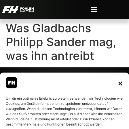
Was Gladbachs
Philipp Sander mag,
was ihn antreibt
© 2007-2026 Fohlen-Hautnah.de
Um dir ein optimales Erlebnis zu bieten, verwenden wir Technologien wie
– Alle rechte vorbehalten.
Cookies, um Geräteinformationen zu speichern und/oder darauf
Fohlen-Hautnah.de ist ein
zuzugreifen. Wenn du diesen Technologien zustimmst, können wir Daten
offiziell eingetragenes Magazin
wie das Surfverhalten oder eindeutige IDs auf dieser Website verarbeiten.
bei der Deutschen
Wenn du deine Zustimmung nicht erteilst oder zurückziehst, können
Nationalbibliothek (ISSN 1868-
bestimmte Merkmale und Funktionen beeinträchtigt werden.