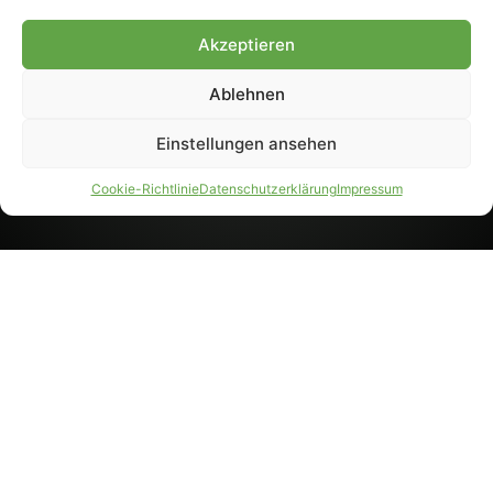
8233). Nachdruck und
Weiterverarbeitung, auch
Akzeptieren
auszugsweise, nur mit
Genehmigung.
Ablehnen
Einstellungen ansehen
IMPRESSUM
DATENSCHUTZ
Cookie-Richtlinie
Datenschutzerklärung
Impressum
PARTNER WERDEN
AGB