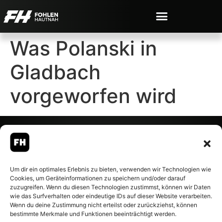
Was Polanski in
Gladbach
vorgeworfen wird
© 2007-2026 Fohlen-Hautnah.de
Um dir ein optimales Erlebnis zu bieten, verwenden wir Technologien wie
– Alle rechte vorbehalten.
Cookies, um Geräteinformationen zu speichern und/oder darauf
Fohlen-Hautnah.de ist ein
zuzugreifen. Wenn du diesen Technologien zustimmst, können wir Daten
offiziell eingetragenes Magazin
wie das Surfverhalten oder eindeutige IDs auf dieser Website verarbeiten.
bei der Deutschen
Wenn du deine Zustimmung nicht erteilst oder zurückziehst, können
Nationalbibliothek (ISSN 1868-
bestimmte Merkmale und Funktionen beeinträchtigt werden.