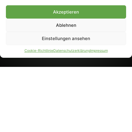
8233). Nachdruck und
Weiterverarbeitung, auch
Akzeptieren
auszugsweise, nur mit
Genehmigung.
Ablehnen
Einstellungen ansehen
IMPRESSUM
DATENSCHUTZ
Cookie-Richtlinie
Datenschutzerklärung
Impressum
PARTNER WERDEN
AGB