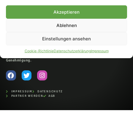
© 2007-2026 Fohlen-Hautnah.de
Akzeptieren
– Alle rechte vorbehalten.
Fohlen-Hautnah.de ist ein
Ablehnen
offiziell eingetragenes Magazin
bei der Deutschen
Nationalbibliothek (ISSN 1868-
Einstellungen ansehen
8233). Nachdruck und
Weiterverarbeitung, auch
Cookie-Richtlinie
Datenschutzerklärung
Impressum
auszugsweise, nur mit
Genehmigung.
IMPRESSUM
DATENSCHUTZ
PARTNER WERDEN
AGB