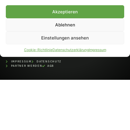
bei der Deutschen
Nationalbibliothek (ISSN 1868-
Akzeptieren
8233). Nachdruck und
Weiterverarbeitung, auch
Ablehnen
auszugsweise, nur mit
Genehmigung.
Einstellungen ansehen
Cookie-Richtlinie
Datenschutzerklärung
Impressum
IMPRESSUM
DATENSCHUTZ
PARTNER WERDEN
AGB