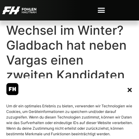
Wechsel im Winter?
Gladbach hat neben
Vargas einen
zweiten Kandidaten
Um dir ein optimales Erlebnis zu bieten, verwenden wir Technologien wie
Cookies, um Geräteinformationen zu speichern und/oder darauf
© 2007-2026 Fohlen-Hautnah.de
zuzugreifen. Wenn du diesen Technologien zustimmst, können wir Daten
– Alle rechte vorbehalten.
wie das Surfverhalten oder eindeutige IDs auf dieser Website verarbeiten.
Wenn du deine Zustimmung nicht erteilst oder zurückziehst, können
Fohlen-Hautnah.de ist ein
bestimmte Merkmale und Funktionen beeinträchtigt werden.
offiziell eingetragenes Magazin