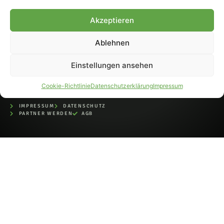
bei der Deutschen
Nationalbibliothek (ISSN 1868-
Akzeptieren
8233). Nachdruck und
Weiterverarbeitung, auch
Ablehnen
auszugsweise, nur mit
Genehmigung.
Einstellungen ansehen
Cookie-Richtlinie
Datenschutzerklärung
Impressum
IMPRESSUM
DATENSCHUTZ
PARTNER WERDEN
AGB