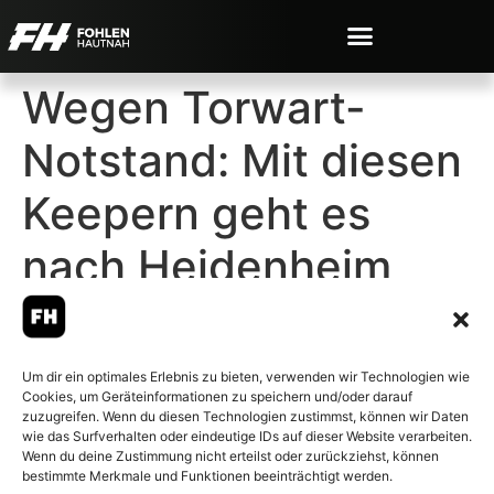
Wegen Torwart-
Notstand: Mit diesen
Keepern geht es
nach Heidenheim
Um dir ein optimales Erlebnis zu bieten, verwenden wir Technologien wie
Cookies, um Geräteinformationen zu speichern und/oder darauf
© 2007-2026 Fohlen-Hautnah.de
zuzugreifen. Wenn du diesen Technologien zustimmst, können wir Daten
– Alle rechte vorbehalten.
wie das Surfverhalten oder eindeutige IDs auf dieser Website verarbeiten.
Wenn du deine Zustimmung nicht erteilst oder zurückziehst, können
Fohlen-Hautnah.de ist ein
bestimmte Merkmale und Funktionen beeinträchtigt werden.
offiziell eingetragenes Magazin