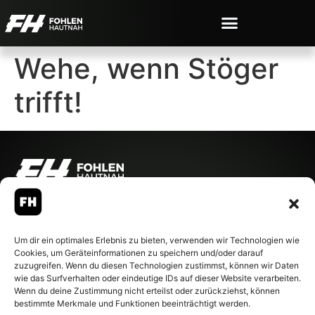
Wehe, wenn Stöger
trifft!
© 2007-2026 Fohlen-Hautnah.de
– Alle rechte vorbehalten.
Fohlen-Hautnah.de ist ein
Um dir ein optimales Erlebnis zu bieten, verwenden wir Technologien wie
offiziell eingetragenes Magazin
Cookies, um Geräteinformationen zu speichern und/oder darauf
bei der Deutschen
zuzugreifen. Wenn du diesen Technologien zustimmst, können wir Daten
Nationalbibliothek (ISSN 1868-
wie das Surfverhalten oder eindeutige IDs auf dieser Website verarbeiten.
8233). Nachdruck und
Wenn du deine Zustimmung nicht erteilst oder zurückziehst, können
Weiterverarbeitung, auch
bestimmte Merkmale und Funktionen beeinträchtigt werden.
auszugsweise, nur mit