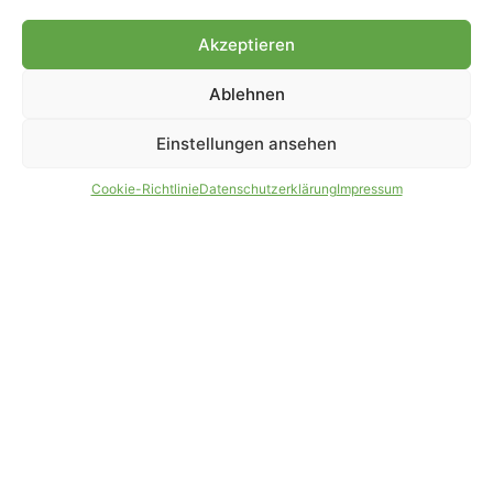
Genehmigung.
Akzeptieren
Ablehnen
IMPRESSUM
DATENSCHUTZ
Einstellungen ansehen
PARTNER WERDEN
AGB
Cookie-Richtlinie
Datenschutzerklärung
Impressum