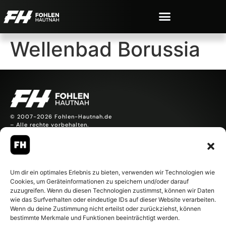
Wellenbad Borussia
© 2007-2026 Fohlen-Hautnah.de
– Alle rechte vorbehalten.
Fohlen-Hautnah.de ist ein
offiziell eingetragenes Magazin
bei der Deutschen
Nationalbibliothek (ISSN 1868-
Um dir ein optimales Erlebnis zu bieten, verwenden wir Technologien wie
8233). Nachdruck und
Cookies, um Geräteinformationen zu speichern und/oder darauf
Weiterverarbeitung, auch
zuzugreifen. Wenn du diesen Technologien zustimmst, können wir Daten
auszugsweise, nur mit
wie das Surfverhalten oder eindeutige IDs auf dieser Website verarbeiten.
Genehmigung.
Wenn du deine Zustimmung nicht erteilst oder zurückziehst, können
bestimmte Merkmale und Funktionen beeinträchtigt werden.