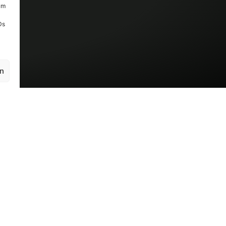
um
Ds
en