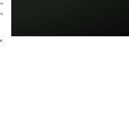
um
Ds
en