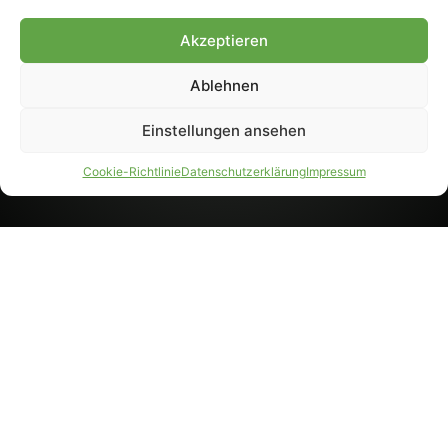
8233). Nachdruck und
Weiterverarbeitung, auch
Akzeptieren
auszugsweise, nur mit
Genehmigung.
Ablehnen
Einstellungen ansehen
IMPRESSUM
DATENSCHUTZ
Cookie-Richtlinie
Datenschutzerklärung
Impressum
PARTNER WERDEN
AGB