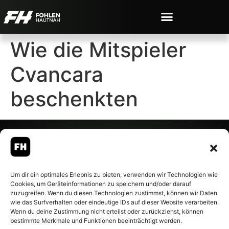
Wie die Mitspieler
Cvancara
beschenkten
© 2007-2026 Fohlen-Hautnah.de
Um dir ein optimales Erlebnis zu bieten, verwenden wir Technologien wie
– Alle rechte vorbehalten.
Cookies, um Geräteinformationen zu speichern und/oder darauf
Fohlen-Hautnah.de ist ein
zuzugreifen. Wenn du diesen Technologien zustimmst, können wir Daten
offiziell eingetragenes Magazin
wie das Surfverhalten oder eindeutige IDs auf dieser Website verarbeiten.
bei der Deutschen
Wenn du deine Zustimmung nicht erteilst oder zurückziehst, können
Nationalbibliothek (ISSN 1868-
bestimmte Merkmale und Funktionen beeinträchtigt werden.