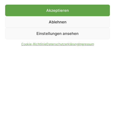
Genehmigung.
Akzeptieren
Ablehnen
IMPRESSUM
DATENSCHUTZ
Einstellungen ansehen
PARTNER WERDEN
AGB
Cookie-Richtlinie
Datenschutzerklärung
Impressum