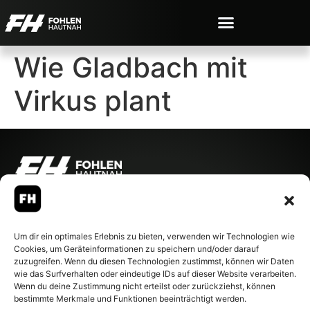
Wie Gladbach mit
Virkus plant
© 2007-2026 Fohlen-Hautnah.de
– Alle rechte vorbehalten.
Fohlen-Hautnah.de ist ein
Um dir ein optimales Erlebnis zu bieten, verwenden wir Technologien wie
offiziell eingetragenes Magazin
Cookies, um Geräteinformationen zu speichern und/oder darauf
bei der Deutschen
zuzugreifen. Wenn du diesen Technologien zustimmst, können wir Daten
Nationalbibliothek (ISSN 1868-
wie das Surfverhalten oder eindeutige IDs auf dieser Website verarbeiten.
8233). Nachdruck und
Wenn du deine Zustimmung nicht erteilst oder zurückziehst, können
Weiterverarbeitung, auch
bestimmte Merkmale und Funktionen beeinträchtigt werden.
auszugsweise, nur mit