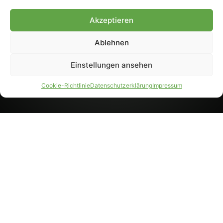
8233). Nachdruck und
Weiterverarbeitung, auch
Akzeptieren
auszugsweise, nur mit
Genehmigung.
Ablehnen
Einstellungen ansehen
IMPRESSUM
DATENSCHUTZ
Cookie-Richtlinie
Datenschutzerklärung
Impressum
PARTNER WERDEN
AGB