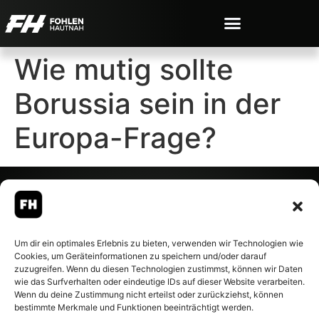
Wie mutig sollte
Borussia sein in der
Europa-Frage?
© 2007-2026 Fohlen-Hautnah.de
Um dir ein optimales Erlebnis zu bieten, verwenden wir Technologien wie
– Alle rechte vorbehalten.
Cookies, um Geräteinformationen zu speichern und/oder darauf
Fohlen-Hautnah.de ist ein
zuzugreifen. Wenn du diesen Technologien zustimmst, können wir Daten
offiziell eingetragenes Magazin
wie das Surfverhalten oder eindeutige IDs auf dieser Website verarbeiten.
bei der Deutschen
Wenn du deine Zustimmung nicht erteilst oder zurückziehst, können
Nationalbibliothek (ISSN 1868-
bestimmte Merkmale und Funktionen beeinträchtigt werden.