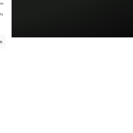
um
Ds
en