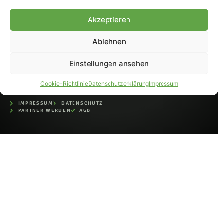
bei der Deutschen
Nationalbibliothek (ISSN 1868-
Akzeptieren
8233). Nachdruck und
Weiterverarbeitung, auch
Ablehnen
auszugsweise, nur mit
Genehmigung.
Einstellungen ansehen
Cookie-Richtlinie
Datenschutzerklärung
Impressum
IMPRESSUM
DATENSCHUTZ
PARTNER WERDEN
AGB