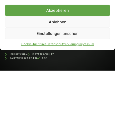
bei der Deutschen
Nationalbibliothek (ISSN 1868-
Akzeptieren
8233). Nachdruck und
Weiterverarbeitung, auch
Ablehnen
auszugsweise, nur mit
Genehmigung.
Einstellungen ansehen
Cookie-Richtlinie
Datenschutzerklärung
Impressum
IMPRESSUM
DATENSCHUTZ
PARTNER WERDEN
AGB