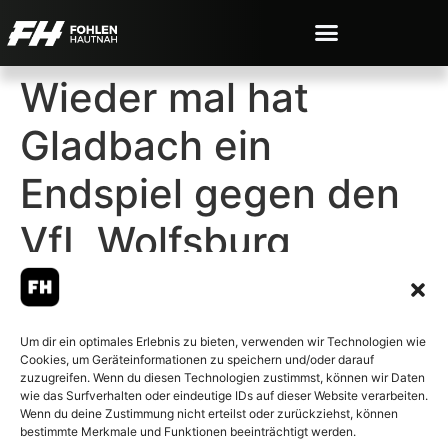
Wieder mal hat
Gladbach ein
Endspiel gegen den
VfL Wolfsburg
Um dir ein optimales Erlebnis zu bieten, verwenden wir Technologien wie
Cookies, um Geräteinformationen zu speichern und/oder darauf
© 2007-2026 Fohlen-Hautnah.de
zuzugreifen. Wenn du diesen Technologien zustimmst, können wir Daten
– Alle rechte vorbehalten.
wie das Surfverhalten oder eindeutige IDs auf dieser Website verarbeiten.
Wenn du deine Zustimmung nicht erteilst oder zurückziehst, können
Fohlen-Hautnah.de ist ein
bestimmte Merkmale und Funktionen beeinträchtigt werden.
offiziell eingetragenes Magazin