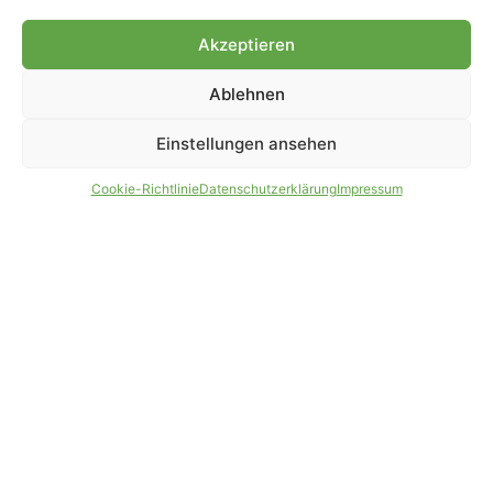
Genehmigung.
Akzeptieren
Ablehnen
IMPRESSUM
DATENSCHUTZ
Einstellungen ansehen
PARTNER WERDEN
AGB
Cookie-Richtlinie
Datenschutzerklärung
Impressum