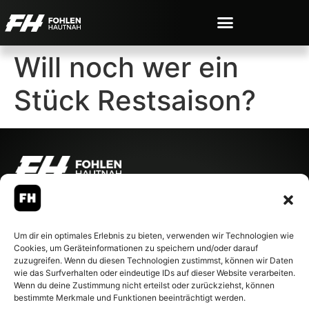
Will noch wer ein
Stück Restsaison?
© 2007-2026 Fohlen-Hautnah.de
– Alle rechte vorbehalten.
Fohlen-Hautnah.de ist ein
Um dir ein optimales Erlebnis zu bieten, verwenden wir Technologien wie
offiziell eingetragenes Magazin
Cookies, um Geräteinformationen zu speichern und/oder darauf
bei der Deutschen
zuzugreifen. Wenn du diesen Technologien zustimmst, können wir Daten
Nationalbibliothek (ISSN 1868-
wie das Surfverhalten oder eindeutige IDs auf dieser Website verarbeiten.
8233). Nachdruck und
Wenn du deine Zustimmung nicht erteilst oder zurückziehst, können
Weiterverarbeitung, auch
bestimmte Merkmale und Funktionen beeinträchtigt werden.
auszugsweise, nur mit