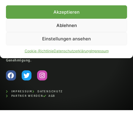
© 2007-2026 Fohlen-Hautnah.de
Akzeptieren
– Alle rechte vorbehalten.
Fohlen-Hautnah.de ist ein
Ablehnen
offiziell eingetragenes Magazin
bei der Deutschen
Nationalbibliothek (ISSN 1868-
Einstellungen ansehen
8233). Nachdruck und
Weiterverarbeitung, auch
Cookie-Richtlinie
Datenschutzerklärung
Impressum
auszugsweise, nur mit
Genehmigung.
IMPRESSUM
DATENSCHUTZ
PARTNER WERDEN
AGB