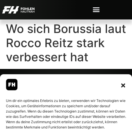
Wo sich Borussia laut
Rocco Reitz stark
verbessert hat
© 2007-2026 Fohlen-Hautnah.de
Um dir ein optimales Erlebnis zu bieten, verwenden wir Technologien wie
– Alle rechte vorbehalten.
Cookies, um Geräteinformationen zu speichern und/oder darauf
Fohlen-Hautnah.de ist ein
zuzugreifen. Wenn du diesen Technologien zustimmst, können wir Daten
offiziell eingetragenes Magazin
wie das Surfverhalten oder eindeutige IDs auf dieser Website verarbeiten.
bei der Deutschen
Wenn du deine Zustimmung nicht erteilst oder zurückziehst, können
Nationalbibliothek (ISSN 1868-
bestimmte Merkmale und Funktionen beeinträchtigt werden.