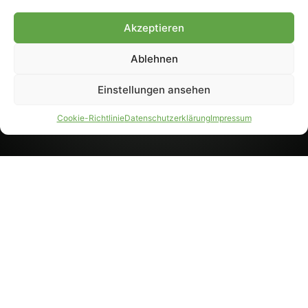
8233). Nachdruck und
Weiterverarbeitung, auch
Akzeptieren
auszugsweise, nur mit
Genehmigung.
Ablehnen
Einstellungen ansehen
IMPRESSUM
DATENSCHUTZ
Cookie-Richtlinie
Datenschutzerklärung
Impressum
PARTNER WERDEN
AGB