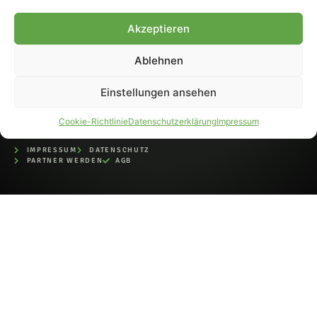
bei der Deutschen
Nationalbibliothek (ISSN 1868-
Akzeptieren
8233). Nachdruck und
Weiterverarbeitung, auch
Ablehnen
auszugsweise, nur mit
Genehmigung.
Einstellungen ansehen
Cookie-Richtlinie
Datenschutzerklärung
Impressum
IMPRESSUM
DATENSCHUTZ
PARTNER WERDEN
AGB