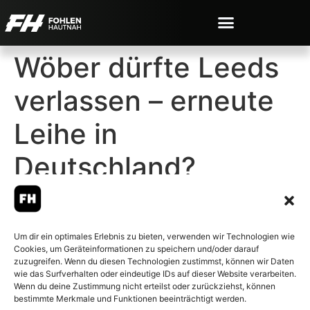
Wöber dürfte Leeds
verlassen – erneute
Leihe in
Deutschland?
Um dir ein optimales Erlebnis zu bieten, verwenden wir Technologien wie
Cookies, um Geräteinformationen zu speichern und/oder darauf
© 2007-2026 Fohlen-Hautnah.de
zuzugreifen. Wenn du diesen Technologien zustimmst, können wir Daten
– Alle rechte vorbehalten.
wie das Surfverhalten oder eindeutige IDs auf dieser Website verarbeiten.
Wenn du deine Zustimmung nicht erteilst oder zurückziehst, können
Fohlen-Hautnah.de ist ein
bestimmte Merkmale und Funktionen beeinträchtigt werden.
offiziell eingetragenes Magazin