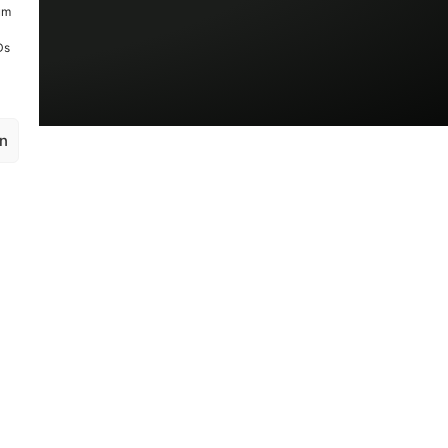
um
Ds
en