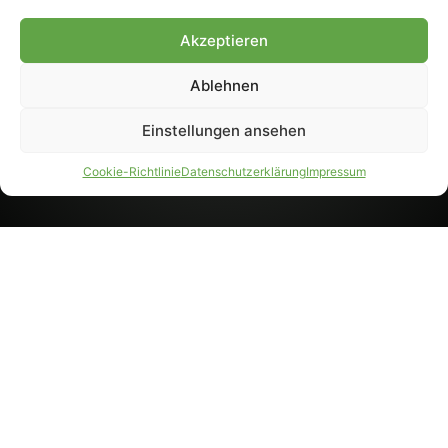
8233). Nachdruck und
Weiterverarbeitung, auch
Akzeptieren
auszugsweise, nur mit
Genehmigung.
Ablehnen
Einstellungen ansehen
IMPRESSUM
DATENSCHUTZ
Cookie-Richtlinie
Datenschutzerklärung
Impressum
PARTNER WERDEN
AGB