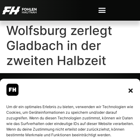
Wolfsburg zerlegt
Gladbach in der
zweiten Halbzeit
© 2007-2026 Fohlen-Hautnah.de
Um dir ein optimales Erlebnis zu bieten, verwenden wir Technologien wie
– Alle rechte vorbehalten.
Cookies, um Geräteinformationen zu speichern und/oder darauf
Fohlen-Hautnah.de ist ein
zuzugreifen. Wenn du diesen Technologien zustimmst, können wir Daten
offiziell eingetragenes Magazin
wie das Surfverhalten oder eindeutige IDs auf dieser Website verarbeiten.
bei der Deutschen
Wenn du deine Zustimmung nicht erteilst oder zurückziehst, können
Nationalbibliothek (ISSN 1868-
bestimmte Merkmale und Funktionen beeinträchtigt werden.