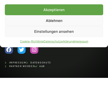
Fohlen-Hautnah.de ist ein
Akzeptieren
offiziell eingetragenes Magazin
bei der Deutschen
Nationalbibliothek (ISSN 1868-
Ablehnen
8233). Nachdruck und
Weiterverarbeitung, auch
Einstellungen ansehen
auszugsweise, nur mit
Genehmigung.
Cookie-Richtlinie
Datenschutzerklärung
Impressum
IMPRESSUM
DATENSCHUTZ
PARTNER WERDEN
AGB