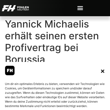
Yannick Michaelis
erhält seinen ersten
Profivertrag bei
Borussia
Um dir ein optimales Erlebnis zu bieten, verwenden wir Technologien wie
Cookies, um Geräteinformationen zu speichern und/oder darauf
© 2007-2026 Fohlen-Hautnah.de
zuzugreifen. Wenn du diesen Technologien zustimmst, können wir Daten
– Alle rechte vorbehalten.
wie das Surfverhalten oder eindeutige IDs auf dieser Website verarbeiten.
Wenn du deine Zustimmung nicht erteilst oder zurückziehst, können
Fohlen-Hautnah.de ist ein
bestimmte Merkmale und Funktionen beeinträchtigt werden.
offiziell eingetragenes Magazin