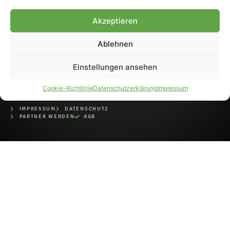
bei der Deutschen
Nationalbibliothek (ISSN 1868-
Akzeptieren
8233). Nachdruck und
Weiterverarbeitung, auch
Ablehnen
auszugsweise, nur mit
Genehmigung.
Einstellungen ansehen
Cookie-Richtlinie
Datenschutzerklärung
Impressum
IMPRESSUM
DATENSCHUTZ
PARTNER WERDEN
AGB