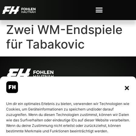
Zwei WM-Endspiele
für Tabakovic
© 2007-2026 Fohlen-Hautnah.de
– Alle rechte vorbehalten.
Fohlen-Hautnah.de ist ein
Um dir ein optimales Erlebnis zu bieten, verwenden wir Technologien wie
offiziell eingetragenes Magazin
Cookies, um Geräteinformationen zu speichern und/oder darauf
bei der Deutschen
zuzugreifen. Wenn du diesen Technologien zustimmst, können wir Daten
Nationalbibliothek (ISSN 1868-
wie das Surfverhalten oder eindeutige IDs auf dieser Website verarbeiten.
8233). Nachdruck und
Wenn du deine Zustimmung nicht erteilst oder zurückziehst, können
Weiterverarbeitung, auch
bestimmte Merkmale und Funktionen beeinträchtigt werden.
auszugsweise, nur mit