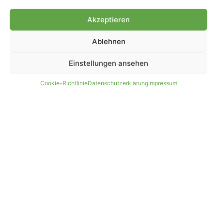
Genehmigung.
Akzeptieren
Ablehnen
IMPRESSUM
DATENSCHUTZ
Einstellungen ansehen
PARTNER WERDEN
AGB
Cookie-Richtlinie
Datenschutzerklärung
Impressum