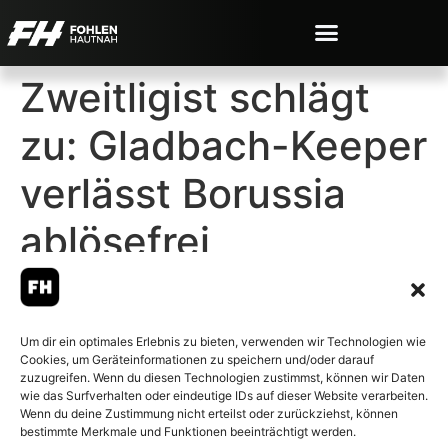
Zweitligist schlägt
zu: Gladbach-Keeper
verlässt Borussia
ablösefrei
Um dir ein optimales Erlebnis zu bieten, verwenden wir Technologien wie
Cookies, um Geräteinformationen zu speichern und/oder darauf
© 2007-2026 Fohlen-Hautnah.de
zuzugreifen. Wenn du diesen Technologien zustimmst, können wir Daten
– Alle rechte vorbehalten.
wie das Surfverhalten oder eindeutige IDs auf dieser Website verarbeiten.
Wenn du deine Zustimmung nicht erteilst oder zurückziehst, können
Fohlen-Hautnah.de ist ein
bestimmte Merkmale und Funktionen beeinträchtigt werden.
offiziell eingetragenes Magazin