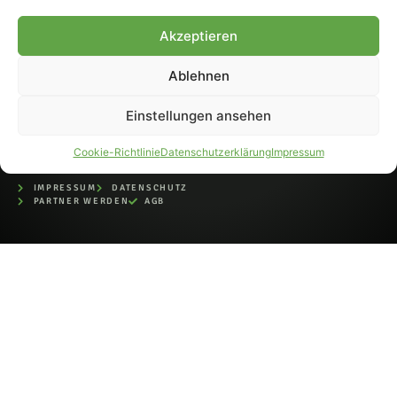
bei der Deutschen
Nationalbibliothek (ISSN 1868-
Akzeptieren
8233). Nachdruck und
Weiterverarbeitung, auch
Ablehnen
auszugsweise, nur mit
Genehmigung.
Einstellungen ansehen
Cookie-Richtlinie
Datenschutzerklärung
Impressum
IMPRESSUM
DATENSCHUTZ
PARTNER WERDEN
AGB