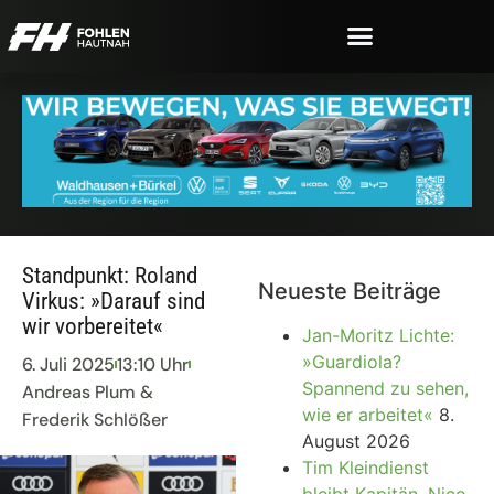
Standpunkt: Roland
Neueste Beiträge
Virkus: »Darauf sind
wir vorbereitet«
Jan-Moritz Lichte:
»Guardiola?
6. Juli 2025
13:10 Uhr
Spannend zu sehen,
Andreas Plum &
wie er arbeitet«
8.
Frederik Schlößer
August 2026
Tim Kleindienst
bleibt Kapitän, Nico