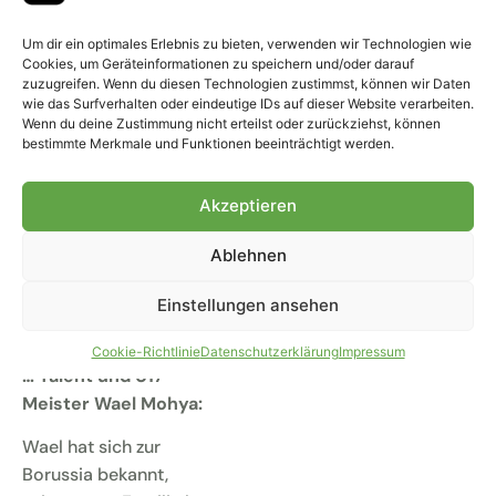
Tegernsee fahren:
Um dir ein optimales Erlebnis zu bieten, verwenden wir Technologien wie
Wie in jeder
Cookies, um Geräteinformationen zu speichern und/oder darauf
Vorbereitung wollen
zuzugreifen. Wenn du diesen Technologien zustimmst, können wir Daten
wie das Surfverhalten oder eindeutige IDs auf dieser Website verarbeiten.
wir auch jungen
Wenn du deine Zustimmung nicht erteilst oder zurückziehst, können
Spielern die Plattform
bestimmte Merkmale und Funktionen beeinträchtigt werden.
geben, sich zu zeigen.
Niklas Swider kennt ihr
Akzeptieren
schon, er wird
mittrainieren. Dazu
Ablehnen
kommen Kilian Sauck
und Tiago Pereira
Einstellungen ansehen
Cardoso.
Cookie-Richtlinie
Datenschutzerklärung
Impressum
… Talent und U17-
Meister Wael Mohya:
Wael hat sich zur
Borussia bekannt,