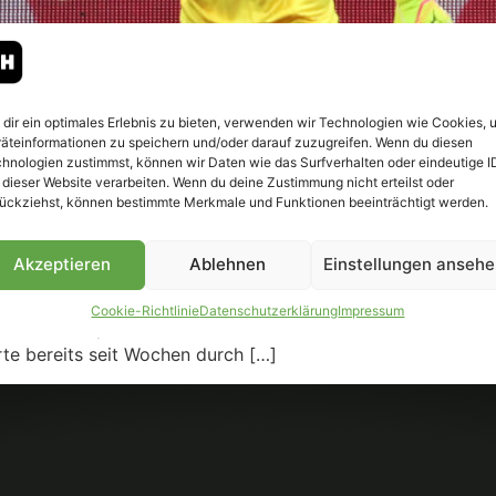
dir ein optimales Erlebnis zu bieten, verwenden wir Technologien wie Cookies, 
äteinformationen zu speichern und/oder darauf zuzugreifen. Wenn du diesen
hnologien zustimmst, können wir Daten wie das Surfverhalten oder eindeutige I
 dieser Website verarbeiten. Wenn du deine Zustimmung nicht erteilst oder
ückziehst, können bestimmte Merkmale und Funktionen beeinträchtigt werden.
Akzeptieren
Ablehnen
Einstellungen anseh
urück zum FC Basel. Foto: Dirk Päffgen Borussia Mönchen
Cookie-Richtlinie
Datenschutzerklärung
Impressum
sias Ex-Kapitän Jonas Omlin zu neuen Saison dem FC Basel 
erte bereits seit Wochen durch […]