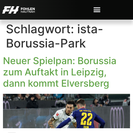
Schlagwort:
ista-
Borussia-Park
Neuer Spielpan: Borussia
zum Auftakt in Leipzig,
dann kommt Elversberg