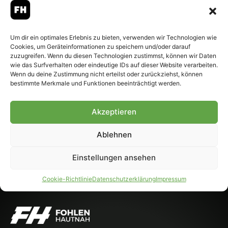
Um dir ein optimales Erlebnis zu bieten, verwenden wir Technologien wie
Cookies, um Geräteinformationen zu speichern und/oder darauf
zuzugreifen. Wenn du diesen Technologien zustimmst, können wir Daten
wie das Surfverhalten oder eindeutige IDs auf dieser Website verarbeiten.
Wenn du deine Zustimmung nicht erteilst oder zurückziehst, können
bestimmte Merkmale und Funktionen beeinträchtigt werden.
Jens Castrop und David Raum sehen sich am 1. Spieltag
der Saison 2026/27 wieder. Foto: Dirk Päffgen Die
Deutsche-Fußball-Liga (DFL) hat am heutigen
Akzeptieren
Donnerstag den Rahmenspielplan für die kommende
Ablehnen
Saison 2026/2027 vorgestellt. Traditionell eröffnet der
Deutsche Meister und DFB-Pokalsieger FC Bayern
Einstellungen ansehen
München die 64. Bundesligasaison am Freitag, den 28.
August und empfängt dabei um 20:30 […]
Cookie-Richtlinie
Datenschutzerklärung
Impressum