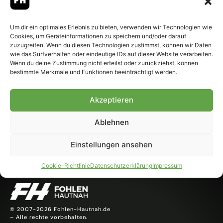
Um dir ein optimales Erlebnis zu bieten, verwenden wir Technologien wie
Cookies, um Geräteinformationen zu speichern und/oder darauf
zuzugreifen. Wenn du diesen Technologien zustimmst, können wir Daten
wie das Surfverhalten oder eindeutige IDs auf dieser Website verarbeiten.
Wenn du deine Zustimmung nicht erteilst oder zurückziehst, können
Tolles Wetter und viele Fans – Am Sonntag gab’s den
bestimmte Merkmale und Funktionen beeinträchtigt werden.
Familientag im Borussia-Park. Foto: Dirk Päffgen Eine
Woche vor dem Pflichtspielauftakt stand dieses
Akzeptieren
Wochenende bei Borussia Mönchengladbach im Zeichen
der großen Saisoneröffnung. Einen Tag nach der
Ablehnen
Generalprobe gegen Racing Straßburg und dem
anschließenden Fanfest mit Empfang der Mannschaft
Einstellungen ansehen
gab es am Sonntag den Familientag. Eine […]
Cookie-Richtlinie
Datenschutzerklärung
Impressum
© 2007-2026 Fohlen-Hautnah.de
– Alle rechte vorbehalten.