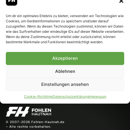
Um dir ein optimales Erlebnis zu bieten, verwenden wir Technologien wie
Cookies, um Geräteinformationen zu speichern und/oder darauf
zuzugreifen. Wenn du diesen Technologien zustimmst, können wir Daten
wie das Surfverhalten oder eindeutige IDs auf dieser Website verarbeiten.
Wenn du deine Zustimmung nicht erteilst oder zurückziehst, können
In der ersten Runde des Pokals trifft Gladbach auf den
bestimmte Merkmale und Funktionen beeinträchtigt werden.
TSV Schott Mainz. Foto: Dirk Päffgen. Im Rahmen der
ARD-Sportschau wurde am Samstag live im Deutschen
Akzeptieren
Fußballmuseum in Dortmund die erste Hauptrunde des
DFB-Pokals 2026/27 ausgelost. „Losfee“ Deniz Aytekin
Ablehnen
bescherte Borussia Mönchengladbach dabei mit dem
Spiel beim TSV Schott Mainz ein Spiel der Kategorie
Einstellungen ansehen
Pflichtaufgabe. […]
Cookie-Richtlinie
Datenschutzerklärung
Impressum
© 2007-2026 Fohlen-Hautnah.de
– Alle rechte vorbehalten.