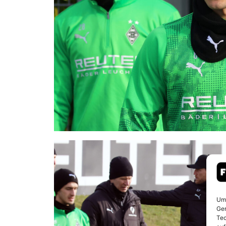
Um 
Ger
Tec