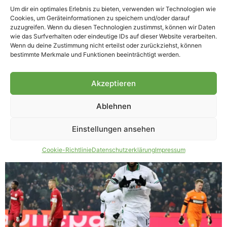
Legende Günter Netzer am Samstag das Heimspiel
Um dir ein optimales Erlebnis zu bieten, verwenden wir Technologien wie
gegen den VfB Stuttgart und muss somit weiter auf den
Cookies, um Geräteinformationen zu speichern und/oder darauf
zuzugreifen. Wenn du diesen Technologien zustimmst, können wir Daten
zweiten Sieg in Folge warten. Alassane Plea traf für die
wie das Surfverhalten oder eindeutige IDs auf dieser Website verarbeiten.
Fohlenelf, die sich durch einen […]
Wenn du deine Zustimmung nicht erteilst oder zurückziehst, können
bestimmte Merkmale und Funktionen beeinträchtigt werden.
VollGAS-Analyse nach
Stuttgart: Einen wichtigen
Akzeptieren
Sieg mit Effektivität
Ablehnen
erarbeitet
Einstellungen ansehen
Cookie-Richtlinie
Datenschutzerklärung
Impressum