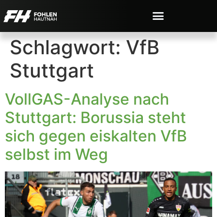
Schlagwort:
VfB
Stuttgart
VollGAS-Analyse nach
Stuttgart: Borussia steht
sich gegen eiskalten VfB
selbst im Weg