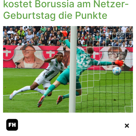
kostet Borussia am Netzer-
Geburtstag die Punkte
Alassane Plea traf gegen den VfB und musste verletzt
vom Platz. Foto: Dirk Päffgen Mit 1:3 verlor Borussia
Mönchengladbach am 80. Geburtstag von Klub-