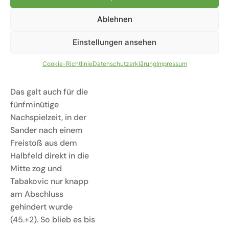
nächste gute
Ablehnen
Möglichkeit nach
einem Eckball hatte,
Einstellungen ansehen
doch einen guten
Meter neben das Tor
Cookie-Richtlinie
Datenschutzerklärung
Impressum
zog (45.).
Das galt auch für die
fünfminütige
Nachspielzeit, in der
Sander nach einem
Freistoß aus dem
Halbfeld direkt in die
Mitte zog und
Tabakovic nur knapp
am Abschluss
gehindert wurde
(45.+2). So blieb es bis