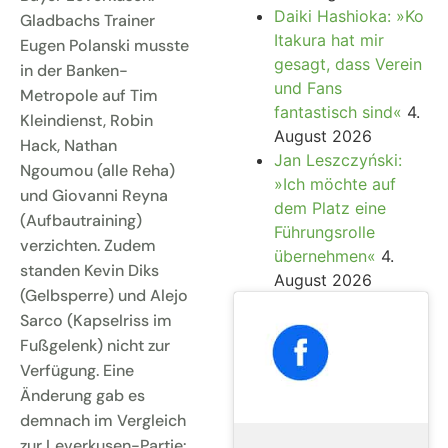
Daiki Hashioka: »Ko
Gladbachs Trainer
Itakura hat mir
Eugen Polanski musste
gesagt, dass Verein
in der Banken-
und Fans
Metropole auf Tim
fantastisch sind«
4.
Kleindienst, Robin
August 2026
Hack, Nathan
Jan Leszczyński:
Ngoumou (alle Reha)
»Ich möchte auf
und Giovanni Reyna
dem Platz eine
(Aufbautraining)
Führungsrolle
verzichten. Zudem
übernehmen«
4.
standen Kevin Diks
August 2026
(Gelbsperre) und Alejo
Sarco (Kapselriss im
Fußgelenk) nicht zur
Verfügung. Eine
Änderung gab es
demnach im Vergleich
zur Leverkusen-Partie: