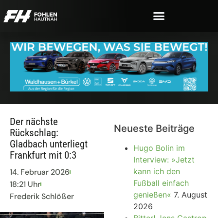
Der nächste
Neueste Beiträge
Rückschlag:
Gladbach unterliegt
Hugo Bolin im
Frankfurt mit 0:3
Interview: »Jetzt
kann ich den
14. Februar 2026
Fußball einfach
18:21 Uhr
genießen«
7. August
Frederik Schlößer
2026
Bitter! Jens Castrop