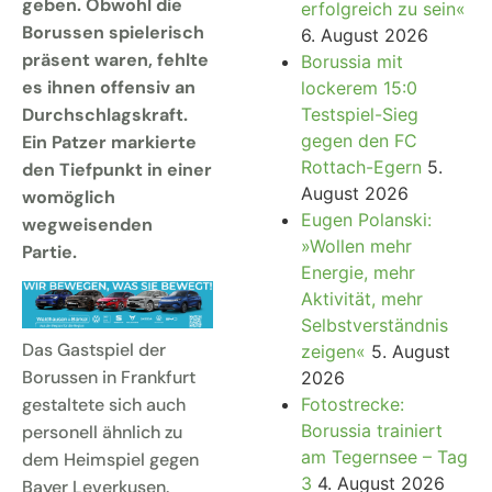
geben. Obwohl die
erfolgreich zu sein«
Borussen spielerisch
6. August 2026
präsent waren, fehlte
Borussia mit
es ihnen offensiv an
lockerem 15:0
Durchschlagskraft.
Testspiel-Sieg
gegen den FC
Ein Patzer markierte
Rottach-Egern
5.
den Tiefpunkt in einer
August 2026
womöglich
Eugen Polanski:
wegweisenden
»Wollen mehr
Partie.
Energie, mehr
Aktivität, mehr
Selbstverständnis
Das Gastspiel der
zeigen«
5. August
Borussen in Frankfurt
2026
Fotostrecke:
gestaltete sich auch
Borussia trainiert
personell ähnlich zu
am Tegernsee – Tag
dem Heimspiel gegen
3
4. August 2026
Bayer Leverkusen.