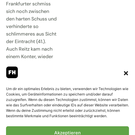
Frankfurter schmiss
sich noch zwischen
den harten Schuss und
verhinderte so
schlimmeres aus Sicht
der Eintracht (41.).
Auch Reitz kam nach
einem Konter, wieder
bedient von Honorat,
zum Abschluss im
Strafraum – wieder
kam ein Frankfurter
Um dir ein optimales Erlebnis zu bieten, verwenden wir Technologien wie
dazwischen (42.). Es
Cookies, um Geräteinformationen zu speichern und/oder darauf
zuzugreifen. Wenn du diesen Technologien zustimmst, können wir Daten
fehlte den Borussen
wie das Surfverhalten oder eindeutige IDs auf dieser Website verarbeiten.
nicht an Möglichkeiten,
Wenn du deine Zustimmung nicht erteilst oder zurückziehst, können
bestimmte Merkmale und Funktionen beeinträchtigt werden.
sondern vielmehr an
Kaltschnäuzigkeit. So
auch Stöger, der die
Akzeptieren