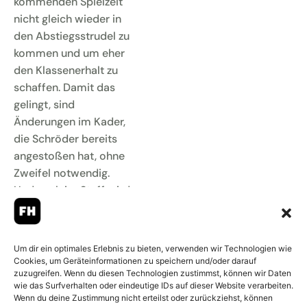
kommenden Spielzeit
nicht gleich wieder in
den Abstiegsstrudel zu
kommen und um eher
den Klassenerhalt zu
schaffen. Damit das
gelingt, sind
Änderungen im Kader,
die Schröder bereits
angestoßen hat, ohne
Zweifel notwendig.
Und auch im Staff wird
es zu Veränderungen
kommen.
Um dir ein optimales Erlebnis zu bieten, verwenden wir Technologien wie
»Wir sind dabei, den
Cookies, um Geräteinformationen zu speichern und/oder darauf
Kader für die neue
zuzugreifen. Wenn du diesen Technologien zustimmst, können wir Daten
Saison aufzubauen und
wie das Surfverhalten oder eindeutige IDs auf dieser Website verarbeiten.
Wenn du deine Zustimmung nicht erteilst oder zurückziehst, können
die bisherigen