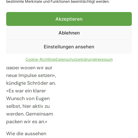
bestimmte Merkmale und Funktionen beeinträchtigt werden.
Transfers wecken
schon wieder richtig
Akzeptieren
Lust auf die
kommende Spielzeit.
Ablehnen
Wir werden rund um
Eugen herum ein
Einstellungen ansehen
verändertes
Trainerteam aufbauen,
Cookie-Richtlinie
Datenschutzerklärung
Impressum
dabei wollen wir auf
neue Impulse setzen«,
kündigte Schröder an.
»Es war ein klarer
Wunsch von Eugen
selbst, hier aktiv zu
werden. Gemeinsam
packen wir es an.«
Wie die aussehen