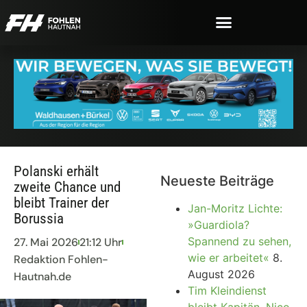
Polanski erhält
Neueste Beiträge
zweite Chance und
bleibt Trainer der
Jan-Moritz Lichte:
Borussia
»Guardiola?
Spannend zu sehen,
27. Mai 2026
21:12 Uhr
wie er arbeitet«
8.
Redaktion Fohlen-
August 2026
Hautnah.de
Tim Kleindienst
bleibt Kapitän, Nico