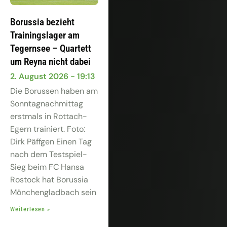
Borussia bezieht
Trainingslager am
Tegernsee – Quartett
um Reyna nicht dabei
2. August 2026
19:13
Die Borussen haben am
Sonntagnachmittag
erstmals in Rottach-
Egern trainiert. Foto:
Dirk Päffgen Einen Tag
nach dem Testspiel-
Sieg beim FC Hansa
Rostock hat Borussia
Mönchengladbach sein
Weiterlesen »