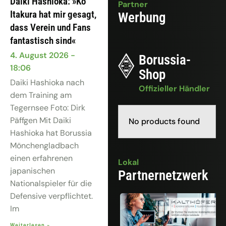
Daiki Hashioka: »Ko
Partner
Itakura hat mir gesagt,
Werbung
dass Verein und Fans
fantastisch sind«
4. August 2026
Borussia-
18:06
Shop
Daiki Hashioka nach
Offizieller Händler
dem Training am
Tegernsee Foto: Dirk
Päffgen Mit Daiki
No products found
Hashioka hat Borussia
Mönchengladbach
einen erfahrenen
Lokal
japanischen
Partnernetzwerk
Nationalspieler für die
Defensive verpflichtet.
Im
Weiterlesen »