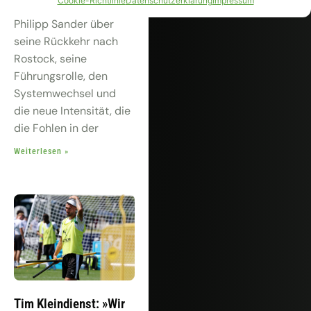
Cookie-Richtlinie
Datenschutzerklärung
Impressum
Tegernsee sprach
Philipp Sander über
seine Rückkehr nach
Rostock, seine
Führungsrolle, den
Systemwechsel und
die neue Intensität, die
die Fohlen in der
Weiterlesen »
Tim Kleindienst: »Wir