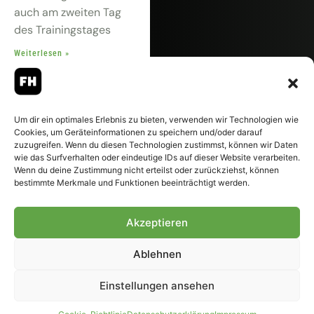
auch am zweiten Tag
des Trainingstages
Weiterlesen »
Um dir ein optimales Erlebnis zu bieten, verwenden wir Technologien wie
Cookies, um Geräteinformationen zu speichern und/oder darauf
zuzugreifen. Wenn du diesen Technologien zustimmst, können wir Daten
wie das Surfverhalten oder eindeutige IDs auf dieser Website verarbeiten.
Wenn du deine Zustimmung nicht erteilst oder zurückziehst, können
bestimmte Merkmale und Funktionen beeinträchtigt werden.
Philipp Sander »Die
Akzeptieren
Gegner sollen das
Gefühl haben: Heute
Ablehnen
wird es richtig eklig«
3. August 2026
15:25
Einstellungen ansehen
Im Trainingslager am