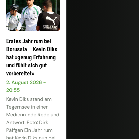
Erstes Jahr rum bei
Borussia – Kevin Diks
hat »genug Erfahrung
und fühlt sich gut
vorbereitet«
2. August 2026
20:55
Kevin Diks stand am
Tegernsee in einer
Medienrunde Rede und
Antwort. Foto: Dirk
Päffgen Ein Jahr rum
hat Kevin Diks nun bei