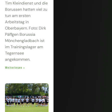
Tim Kleindienst und die
Borussen hatten viel zu
tun am ersten
Arbeitstag in
Oberbayern. Foto: Dirk
Päffgen Borussia
Mönchengladbach ist
im Trainingslager am
Tegernsee
angekommen.
Weiterlesen »