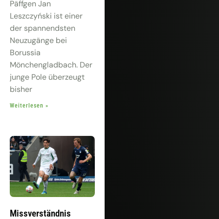
Päffgen Jan
Leszczyński ist einer
der spannendsten
Neuzugänge bei
Borussia
Mönchengladbach. Der
junge Pole überzeugt
bisher
Weiterlesen »
Missverständnis