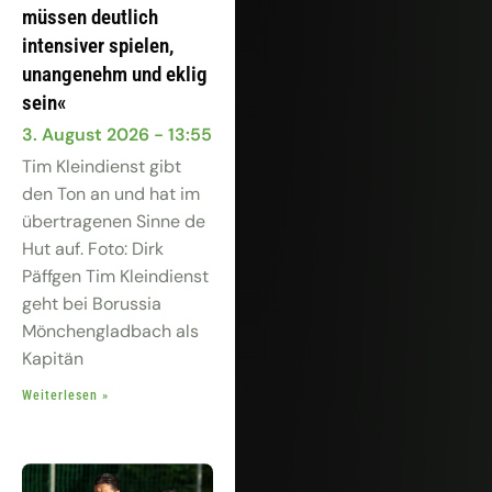
müssen deutlich
intensiver spielen,
unangenehm und eklig
sein«
3. August 2026
13:55
Tim Kleindienst gibt
den Ton an und hat im
übertragenen Sinne de
Hut auf. Foto: Dirk
Päffgen Tim Kleindienst
geht bei Borussia
Mönchengladbach als
Kapitän
Weiterlesen »