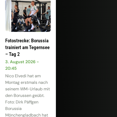
Fotostrecke: Borussia
trainiert am Tegernsee
– Tag 2
3. August 2026
20:45
Nico Elvedi hat am
Montag erstmals nach
seinem WM-Urlaub mit
den Borussen geübt.
Foto: Dirk Päffgen
Borussia
Mönchengladbach hat