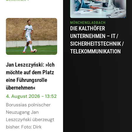
MÖNCHENGLADBACH
MÖNCHENGLADBACH
ALBERTO CONCEPT
DIE KALTHÖFER
STORE
UNTERNEHMEN – IT /
SICHERHEITSTECHNIK /
TELEKOMMUNIKATION
Jan Leszczyński: »Ich
möchte auf dem Platz
eine Führungsrolle
übernehmen«
4. August 2026
13:52
Borussias polnischer
Neuzugang Jan
Leszczyński überzeugt
bisher. Foto: Dirk