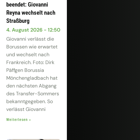
beendet: Giovanni
Reyna wechselt nach
Straßburg
4. August 2026
12:50
Giovanni verlässt die
Borussen wie erwartet
und wechselt nach
Frankreich. Foto: Dirk
Päffgen Borussia
Mönchengladbach hat
den nächsten Abgang
des Transfer-Sommers
bekanntgegeben. So
verlässt Giovanni
Weiterlesen »